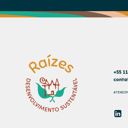
+55 1
conta
ATENDIM