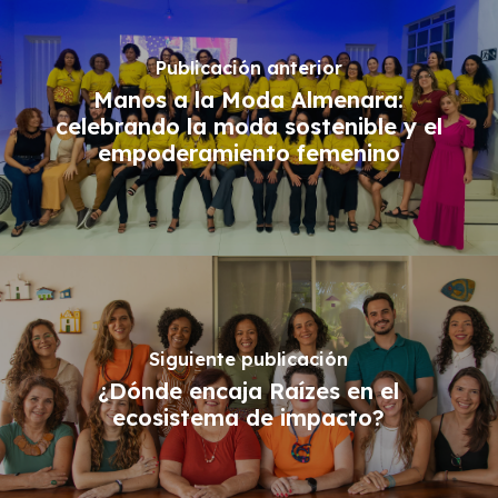
Publicación anterior
Manos a la Moda Almenara:
celebrando la moda sostenible y el
empoderamiento femenino
Siguiente publicación
¿Dónde encaja Raízes en el
ecosistema de impacto?