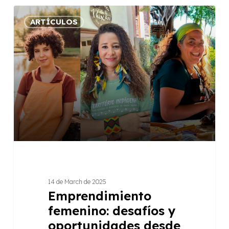
Emprendimiento
ARTÍCULOS
femenino:
desafíos
y
oportunidades
desde
la
perspectiva
de
quienes
lo
hacen
posible
14 de March de 2025
Emprendimiento
femenino: desafíos y
oportunidades desde