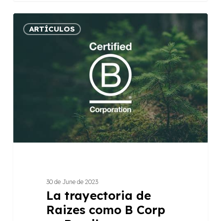
La
ARTÍCULOS
trayectoria
de
Raizes
como
B
Corp
en
Brasil
30 de June de 2023
La trayectoria de
Raizes como B Corp