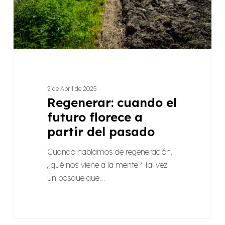
del
pasado
2 de April de 2025
Regenerar: cuando el
futuro florece a
partir del pasado
Cuando hablamos de regeneración,
¿qué nos viene a la mente? Tal vez
un bosque que…