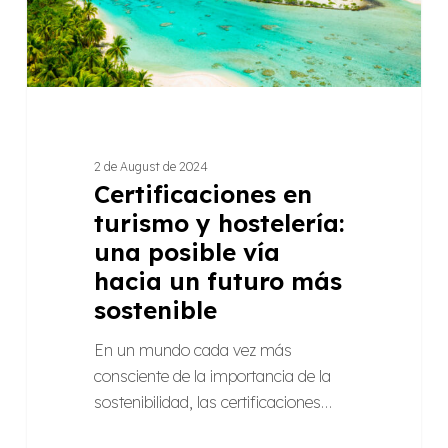
vía
hacia
un
futuro
más
sostenible
2 de August de 2024
Certificaciones en
turismo y hostelería:
una posible vía
hacia un futuro más
sostenible
En un mundo cada vez más
consciente de la importancia de la
sostenibilidad, las certificaciones…