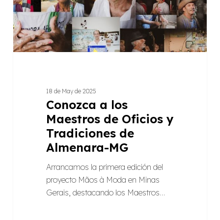
y
Tradiciones
de
Almenara-
MG
18 de May de 2025
Conozca a los
Maestros de Oficios y
Tradiciones de
Almenara-MG
Arrancamos la primera edición del
proyecto Mãos à Moda en Minas
Gerais, destacando los Maestros…