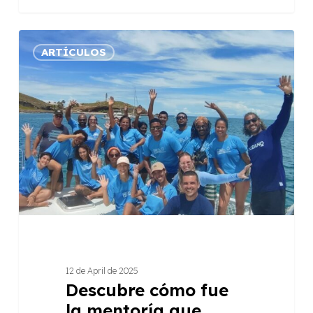
Descubre
ARTÍCULOS
cómo
fue
la
mentoría
que
Raízes
llevó
a
cabo
con
CI-
Brasil
12 de April de 2025
en
Descubre cómo fue
el
la mentoría que
sur