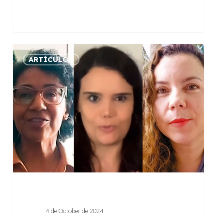
Medición
ARTÍCULOS
de
impactos:
caminos
y
aprendizajes
4 de October de 2024