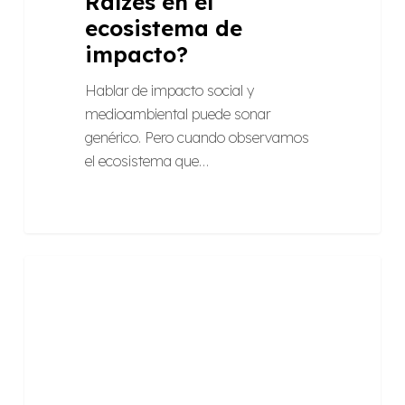
Raízes en el
ecosistema de
impacto?
Hablar de impacto social y
medioambiental puede sonar
genérico. Pero cuando observamos
el ecosistema que…
Regenerar
ARTÍCULOS
la
naturaleza:
abrir
la
mirada