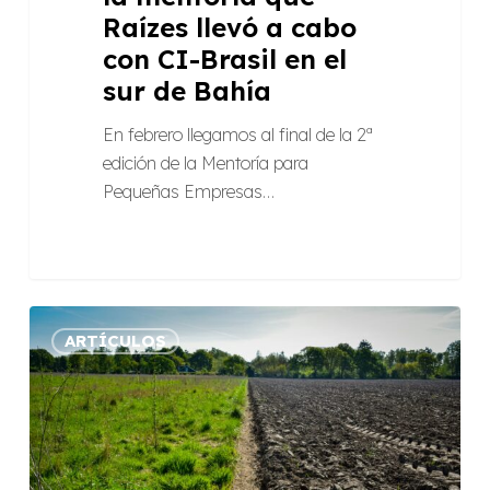
Raízes llevó a cabo
de
con CI-Brasil en el
Bahía
sur de Bahía
En febrero llegamos al final de la 2ª
edición de la Mentoría para
Pequeñas Empresas…
Regenerar:
ARTÍCULOS
cuando
el
futuro
florece
a
partir