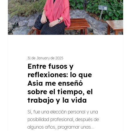
Asia
me
enseñó
sobre
el
tiempo,
el
31 de January de 2025
trabajo
Entre fusos y
y
reflexiones: lo que
la
Asia me enseñó
vida
sobre el tiempo, el
trabajo y la vida
Sí, fue una elección personal y una
posibilidad profesional, después de
algunos años, programar unas…