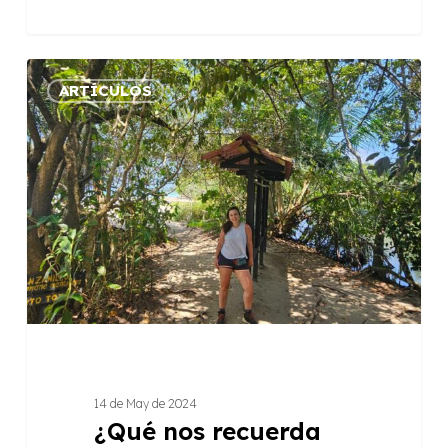
¿Qué
ARTÍCULOS
nos
recuerda
Costa
Rica
sobre
las
unidades
de
conservación?
14 de May de 2024
¿Qué nos recuerda