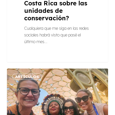
Costa Rica sobre las
unidades de
conservación?
Cualquiera que me siga en las redes
sociales habrá visto que pasé el
último mes…
COP
ARTÍCULOS
28:
bastidores,
percepciones
y
representación
brasileña