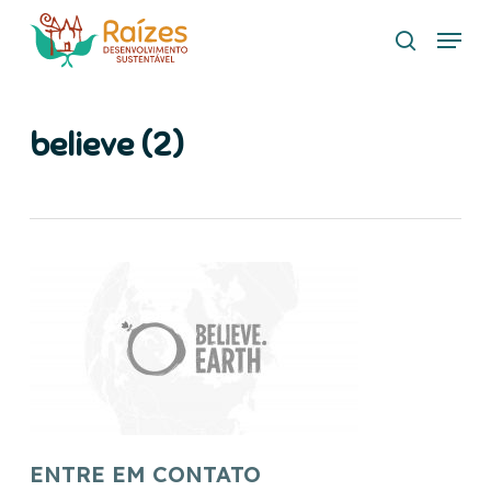
Skip
Menu
to
search
main
content
believe (2)
ENTRE EM CONTATO