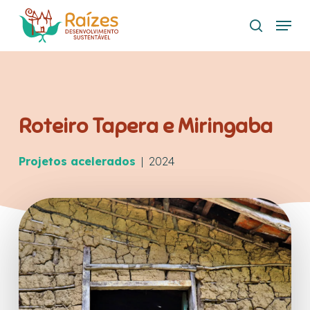
Skip
Menu
to
search
main
content
Roteiro Tapera e Miringaba
Projetos acelerados
| 2024