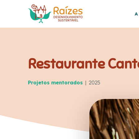
Skip
to
A
main
content
Restaurante Cant
Projetos mentorados
| 2025