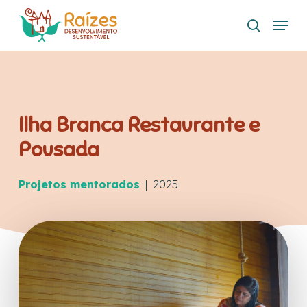
Skip
Menu
to
search
main
content
Ilha Branca Restaurante e
Pousada
Projetos mentorados
| 2025