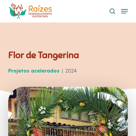
Skip
Menu
to
search
main
content
Flor de Tangerina
Projetos acelerados
| 2024