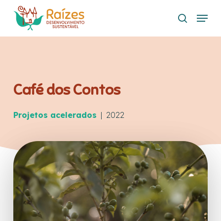
Skip
Menu
to
search
main
content
Café dos Contos
Projetos acelerados
| 2022