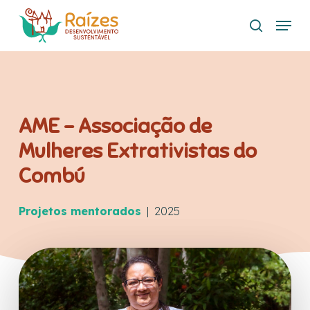
Skip
Menu
to
search
main
content
AME – Associação de
Mulheres Extrativistas do
Combú
Projetos mentorados
| 2025