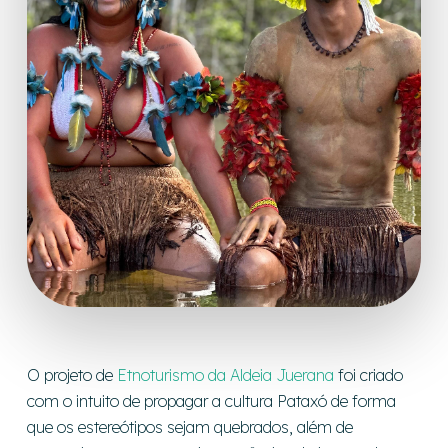
O projeto de
Etnoturismo
da Aldeia
Juerana
foi criado
com o intuito de propagar a cultura Pataxó de forma
que os estereótipos sejam quebrados, além de