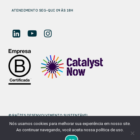
ATENDIMENTO SEG-QUI 09 ÀS 18H
© RAÍZES DESENVOLVIMENTO SUSTENTÁVEL
Nós usamos cookies para melhorar sua experiência em nosso site.
DESENVOLVIDO POR
NAÇÃODESIGN
Ao continuar navegando, você aceita nossa política de uso.