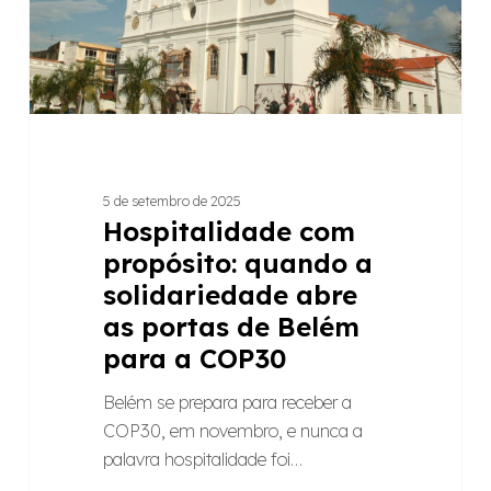
abre
as
portas
de
Belém
para
a
5 de setembro de 2025
COP30
Hospitalidade com
propósito: quando a
solidariedade abre
as portas de Belém
para a COP30
Belém se prepara para receber a
COP30, em novembro, e nunca a
palavra hospitalidade foi…