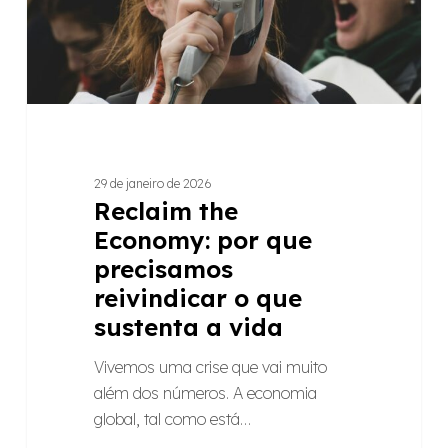
reivindicar
o
que
sustenta
a
vida
29 de janeiro de 2026
Reclaim the
Economy: por que
precisamos
reivindicar o que
sustenta a vida
Vivemos uma crise que vai muito
além dos números. A economia
global, tal como está…