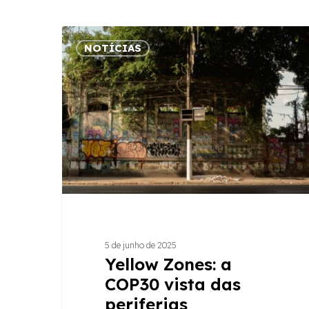
Yellow
NOTÍCIAS
Zones:
a
COP30
vista
das
periferias
amazônicas
5 de junho de 2025
Yellow Zones: a
COP30 vista das
periferias