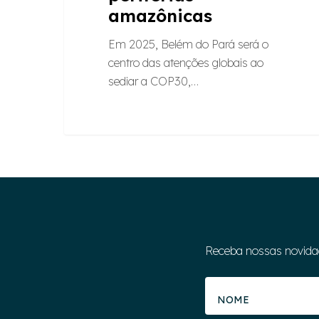
amazônicas
Em 2025, Belém do Pará será o
centro das atenções globais ao
sediar a COP30,…
Receba nossas novida