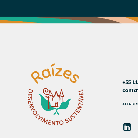
+55 1
conta
ATENDIM