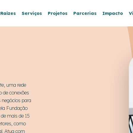
 Raízes
Serviços
Projetos
Parcerias
Impacto
V
te, uma rede
o de conexões
s negócios para
ela Fundação
 de mais de 15
etores, como
al. Atua com