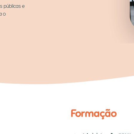
s públicas e
a o
Formação