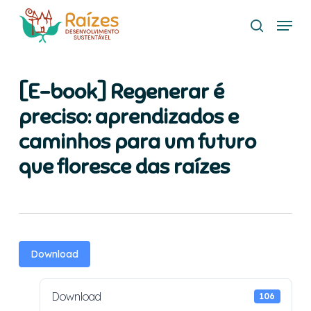
Skip
Menu
to
search
main
content
[E-book] Regenerar é
preciso: aprendizados e
caminhos para um futuro
que floresce das raízes
Download
Download
106