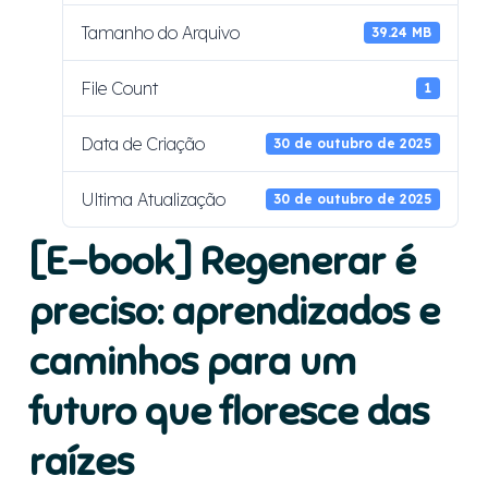
Tamanho do Arquivo
39.24 MB
File Count
1
Data de Criação
30 de outubro de 2025
Ultima Atualização
30 de outubro de 2025
[E-book] Regenerar é
preciso: aprendizados e
caminhos para um
futuro que floresce das
raízes