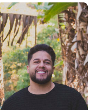
ente
e
ibra
ocreando
uturo