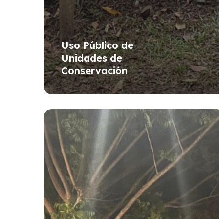
Uso Público de
Unidades de
Conservación
Estructuración
y
Promoción
de
la
Ruta
Combú