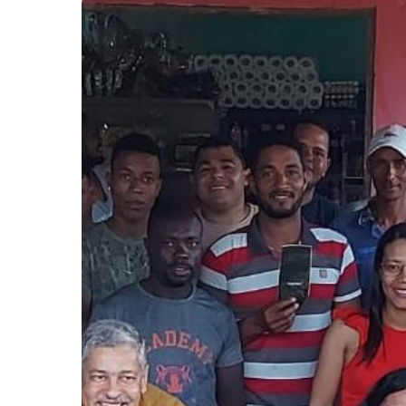
Caracterización
Social:
Granja
Muanza