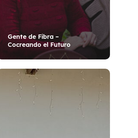
Gente de Fibra –
Cocreando el Futuro
e.green:
gro
enido