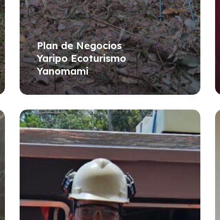
Plan de Negocios
Yaripo Ecoturismo
Yanomami
Estudio
R
de
A
Viabilidad
P
para
Tren
Turístico