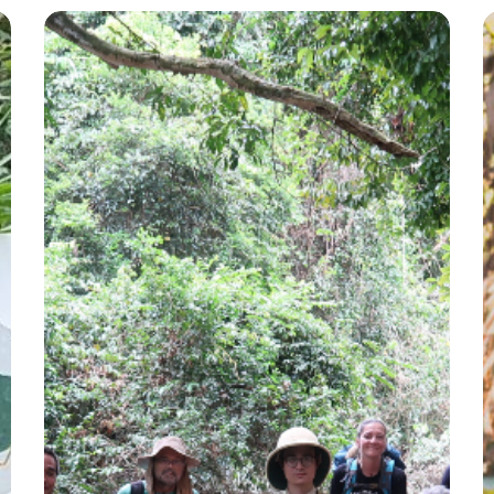
Plan
G
de
d
Negocios
F
Yaripo
–
Ecoturismo
C
Yanomami
el
F