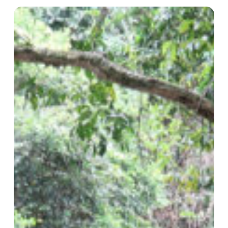
Plan
de
Negocios
Yaripo
Ecoturismo
Yanomami