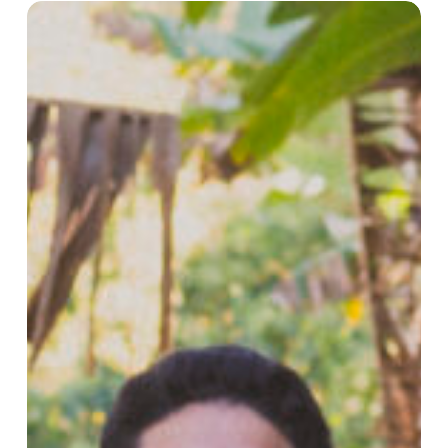
Gente
de
Fibra
–
Cocreando
el
Futuro