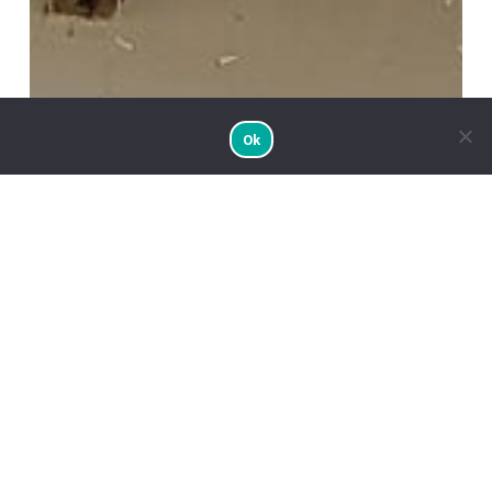
Agro
Penido
Ok