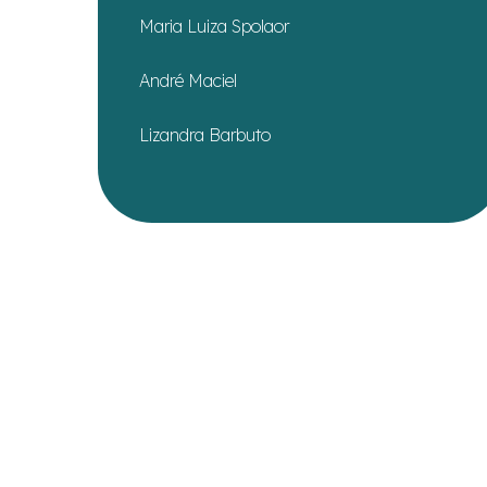
Maria Luiza Spolaor
André Maciel
Lizandra Barbuto