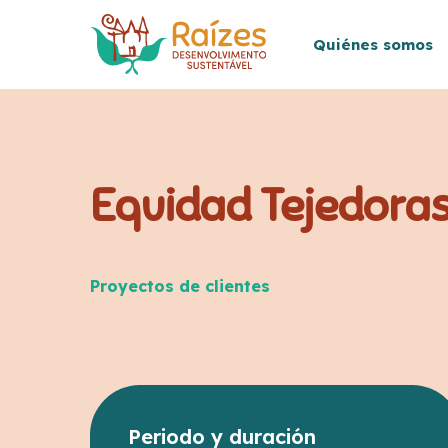
Skip
to
Quiénes somos
main
content
Equidad Tejedora
Proyectos de clientes
Periodo y duración