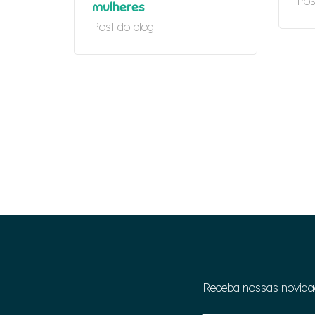
Pos
mulheres
Post do blog
Receba nossas novida