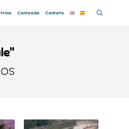
search
itrine
Conteúdo
Contato
le"
dos