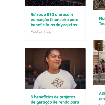
Raízes e BTG oferecem
Flo
educação financeira para
Te
beneficiários de projetos
Post do blog
ASG
3 benefícios de projetos
em
de geração de renda para