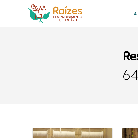
Skip
to
A
main
content
Re
64