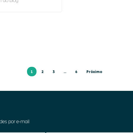
t do blog
1
2
3
…
6
Próximo
des por e-mail