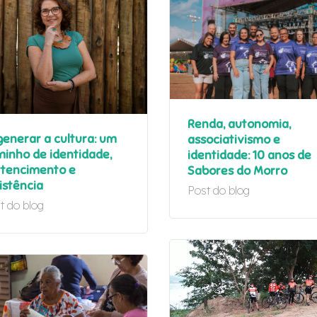
Renda, autonomia,
enerar a cultura: um
associativismo e
inho de identidade,
identidade: 10 anos de
rtencimento e
Sabores do Morro
istência
Post do blog
t do blog