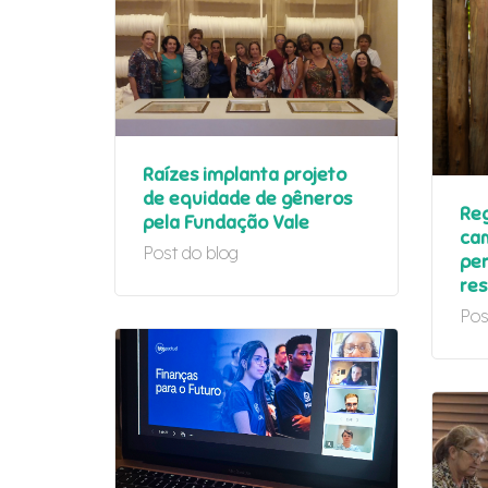
Hit enter to search or ESC to close
Raízes implanta projeto
de equidade de gêneros
Reg
pela Fundação Vale
cam
Post do blog
pe
res
Pos