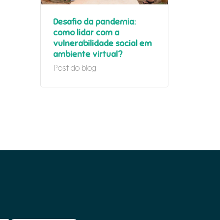
Desafio da pandemia:
como lidar com a
vulnerabilidade social em
ambiente virtual?
Post do blog