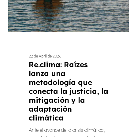
conecta
la
justicia,
la
mitigación
y
la
22 de April de 2026
adaptación
Re.clima: Raízes
climática
lanza una
metodología que
conecta la justicia, la
mitigación y la
adaptación
climática
Ante el avance de la crisis climática,