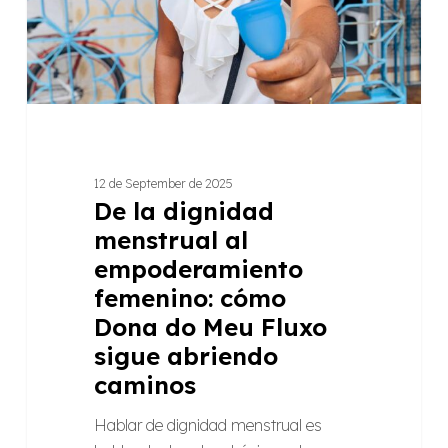
femenino:
cómo
Dona
do
Meu
Fluxo
sigue
12 de September de 2025
abriendo
De la dignidad
caminos
menstrual al
empoderamiento
femenino: cómo
Dona do Meu Fluxo
sigue abriendo
caminos
Hablar de dignidad menstrual es