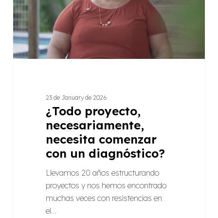
con
un
diagnóstico?
23 de January de 2026
¿Todo proyecto,
necesariamente,
necesita comenzar
con un diagnóstico?
Llevamos 20 años estructurando
proyectos y nos hemos encontrado
muchas veces con resistencias en
el…