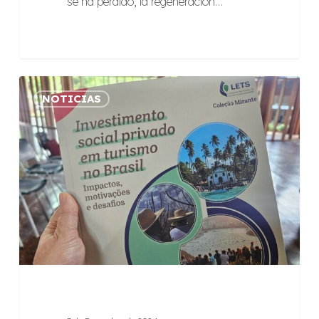
se ha perdido, la regeneración…
Inversión
NOTICIAS
Social
Privada
en
Turismo
en
Brasil:
Impactos,
Motivaciones
y
Desafíos