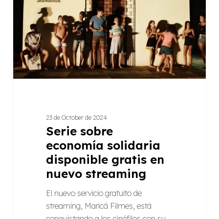
disponible
gratis
en
nuevo
streaming
23 de October de 2024
Serie sobre
economía solidaria
disponible gratis en
nuevo streaming
El nuevo servicio gratuito de
streaming, Maricá Filmes, está
conquistando a los cinéfilos con su…