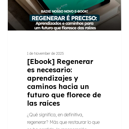
caminos
hacia
un
futuro
que
florece
de
1 de November de 2025
las
[Ebook] Regenerar
raíces
es necesario:
aprendizajes y
caminos hacia un
futuro que florece de
las raíces
¿Qué significa, en definitiva,
regenerar? Más que restaurar lo que