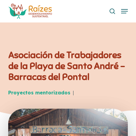
Skip
Menu
to
buscar
main
content
Asociación de Trabajadores
de la Playa de Santo André –
Barracas del Pontal
Proyectos mentorizados
|