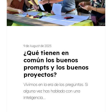
prompts
y
los
buenos
proyectos?
9 de August de 2025
¿Qué tienen en
común los buenos
prompts y los buenos
proyectos?
Vivimos en la era de las preguntas. Si
alguna vez has hablado con una
inteligencia…