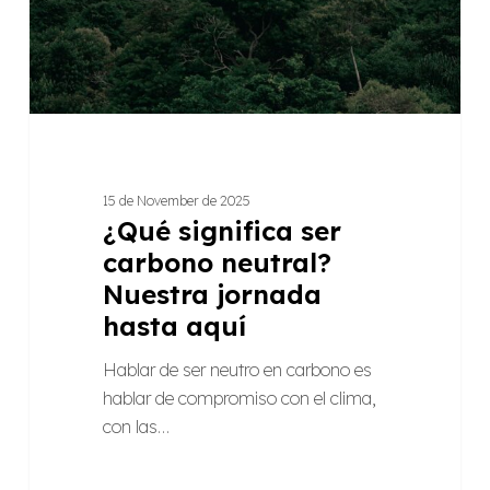
jornada
hasta
aquí
15 de November de 2025
¿Qué significa ser
carbono neutral?
Nuestra jornada
hasta aquí
Hablar de ser neutro en carbono es
hablar de compromiso con el clima,
con las…